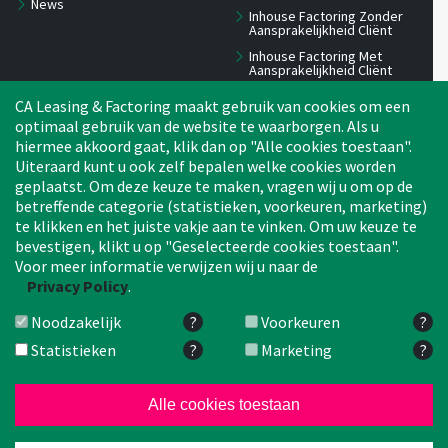
News
Inhouse Factoring Zonder
Aansprakelijkheid Cliënt
Inhouse Factoring Met
Aansprakelijkheid Cliënt
Reverse Factoring
CA Leasing & Factoring maakt gebruik van cookies om een
International factoring pass
optimaal gebruik van de website te waarborgen. Als u
hiermee akkoord gaat, klik dan op "Alle cookies toestaan".
Offerte aanvragen
Uiteraard kunt u ook zelf bepalen welke cookies worden
geplaatst. Om deze keuze te maken, vragen wij u om op de
betreffende categorie (statistieken, voorkeuren, marketing)
Contact
Carrière
te klikken en het juiste vakje aan te vinken. Om uw keuze te
Perscontact
bevestigen, klikt u op "Geselecteerde cookies toestaan".
Voor meer informatie verwijzen wij u naar de
Klokkenluiderssysteem
Privacy Policy
.
Locatie
Noodzakelijk
?
Voorkeuren
?
Statistieken
?
Marketing
?
CA Leasing & Factoring Duitslan
Factoring Belgium
Crédit Agricol
Alle cookies toestaan
Factoring
Zoeke
Gegev
© 2026 Crédit Agricole Leasing